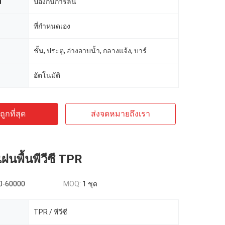
d
ป้องกันการลื่น
ที่กำหนดเอง
ชั้น, ประตู, อ่างอาบน้ำ, กลางแจ้ง, บาร์
อัตโนมัติ
ูกที่สุด
ส่งจดหมายถึงเรา
ผ่นพื้นพีวีซี TPR
0-60000
MOQ:
1 ชุด
TPR / พีวีซี