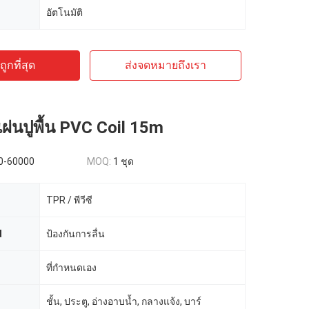
อัตโนมัติ
ูกที่สุด
ส่งจดหมายถึงเรา
แผ่นปูพื้น PVC Coil 15m
0-60000
MOQ:
1 ชุด
TPR / พีวีซี
d
ป้องกันการลื่น
ที่กำหนดเอง
ชั้น, ประตู, อ่างอาบน้ำ, กลางแจ้ง, บาร์