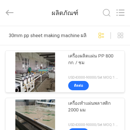
Xinrui
Plastic
Machinery
ผลิตภัณฑ์
Co.,
Ltd..
All
Rights
Reserved.
หน้า
Developed
by
30mm pp sheet making machine ผลิตออนไลน์
ECER
แรก
เครื่องผลิตแผ่น PP 800
กก. / ชม
สินค้า
USD43000-90000/Set MOQ:1 ชุด
ติดต่อ
วิดีโอ
เครื่องทำแผ่นพลาสติก
เกี่ยว
2000 มม
กับ
USD43000-90000/Set MOQ:1 ชุด