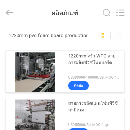
Xinrui
Plastic
Machinery
ผลิตภัณฑ์
Co.,
Ltd..
All
Rights
Reserved.
หน้า
Developed
by
1220mm pvc foam board production line ผลิตออนไลน์
ECER
แรก
1220mm ครัว WPC สาย
การผลิตพีวีซีโฟมบอร์ด
สินค้า
USD88000-100000/Set MOQ:1 ชุด
ติดต่อ
วิดีโอ
สายการผลิตแผ่นโฟมพีวีซี
เกี่ยว
ลามิเนต
กับ
USD55000/Set MOQ:1 ชุด