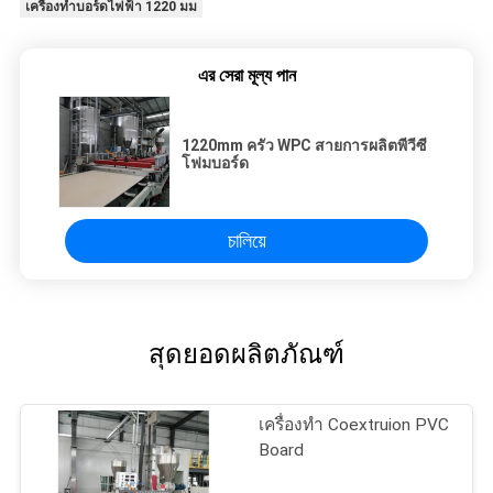
เครื่องทำบอร์ดไฟฟ้า 1220 มม
এর সেরা মূল্য পান
1220mm ครัว WPC สายการผลิตพีวีซี
โฟมบอร์ด
চালিয়ে
สุดยอดผลิตภัณฑ์
เครื่องทำ Coextruion PVC
Board