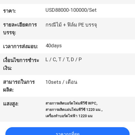
เรา
USD88000-100000/Set
ราคา:
รายละเอียดการ
กรณีไม้ + ฟิล์ม PE บรรจุ
ทัวร์
บรรจุ:
โรงงาน
40days
เวลาการส่งมอบ:
L / C, T / T, D / P
เงื่อนไขการชำระ
การ
เงิน:
ควบคุม
สามารถในการ
10sets / เดือน
ผลิต:
คุณภาพ
,
แสงสูง:
สายการผลิตบอร์ดโฟมพีวีซี WPC
,
สายการผลิตแผ่นโฟมพีวีซี 1220 มม.
เครื่องทำบอร์ดไฟฟ้า 1220 มม
ติดต่อ
เรา
ราคาถูกที่สุด