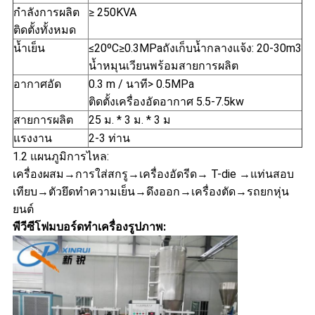
กำลังการผลิต
≥ 250KVA
ติดตั้งทั้งหมด
น้ำเย็น
≤20ºC≥0.3MPaถังเก็บน้ำกลางแจ้ง: 20-30m3
น้ำหมุนเวียนพร้อมสายการผลิต
อากาศอัด
0.3 m / นาที> 0.5MPa
ติดตั้งเครื่องอัดอากาศ 5.5-7.5kw
สายการผลิต
25 ม. * 3 ม. * 3 ม
แรงงาน
2-3 ท่าน
1.2 แผนภูมิการไหล:
เครื่องผสม→การใส่สกรู→เครื่องอัดรีด→ T-die →แท่นสอบ
เทียบ→ตัวยึดทำความเย็น→ดึงออก→เครื่องตัด→รถยกหุ่น
ยนต์
พีวีซีโฟมบอร์ดทำเครื่องรูปภาพ: