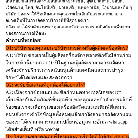
อินเดียปากีสถานอิสราเอลบัลแกเรียรัสเซีย , อุซเบกิสถาน, อียิปต์,
เวียดนาม, ไทย, อินโดนีเซีย, มาเลเซีย, แทนซาเนีย, โอมานและอื่น ๆ
บริษัท ของเราให้ชื่อเสียงและคุณภาพเป็นอันดับแรกและพยายาม
อย่างเต็มที่ในการจัดหาบริการที่ดีที่สุดของเรา
หวังว่าจะได้รับคำถามของคุณและหวังว่าเราจะร่วมมือกันบนพื้นฐาน
ของสถานการณ์ที่ชนะ
คำถามที่พบบ่อย:
Q1: บริษัท ของคุณเป็น บริษัท การค้าหรือผู้ผลิตเครื่องจักร?
A1: บริษัท ของเราเป็นผู้ผลิตเครื่องจักรพลาสติกซึ่งมีส่วนร่วม
ในการค้านี้มากกว่า 10 ปีในฐานะผู้ผลิตเราสามารถจัดหา
เครื่องจักรบริการการสนับสนุนด้านเทคนิคและการบำรุง
รักษาได้โดยตรงและสะดวกกว่า
Q2: จะรับข้อเสนอที่ถูกต้องได้อย่างไร?
A2: เนื่องจากข้อเสนอและข้อกำหนดทางเทคนิคของเรา
เกี่ยวข้องกับผลิตภัณฑ์ขั้นสุดท้ายของคุณและกำลังการผลิตที่
ร้องขอเราจะเลือกรุ่นของเครื่องอัดรีดและแม่พิมพ์ที่เหมาะ
สมหลังจากเข้าใจข้อมูลทั้งหมดแล้วเราจึงสามารถจัดหาแผน
ของเราได้เราสามารถแลกเปลี่ยนข้อมูลทางอีเมล whatsapp
ได้อย่างเต็มที่ หรือ wechat
Q3: โรงงานของคุณอยู่ที่ไหนและท่าเรือใดที่ใกล้กับโรงงาน