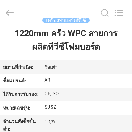
Qingdao
Xinrui
Plastic
Machinery
Co.,
เครื่องทำบอร์ดพีวีซี
Ltd..
All
Rights
1220mm ครัว WPC สายการ
หน้า
Reserved.
Developed
by
ECER
ผลิตพีวีซีโฟมบอร์ด
แรก
สินค้า
สถานที่กำเนิด:
ชิงเต่า
XR
ชื่อแบรนด์:
วิดีโอ
CE,ISO
ได้รับการรับรอง:
SJSZ
หมายเลขรุ่น:
เกี่ยว
จำนวนสั่งซื้อขั้น
1 ชุด
กับ
ต่ำ: